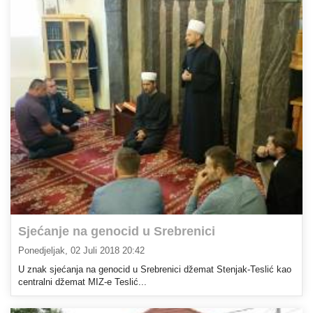
Sjećanje na genocid u Srebrenici
Ponedjeljak, 02 Juli 2018 20:42
U znak sjećanja na genocid u Srebrenici džemat Stenjak-Teslić kao
centralni džemat MIZ-e Teslić...