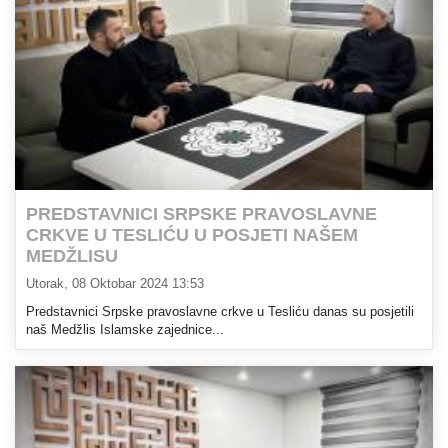
PREDSTAVNICI SRPSKE PRAVOSLAVNE
CRKVE U TESLIĆU U POSJETI NAŠEM
MEDŽLISU
Utorak, 08 Oktobar 2024 13:53
Predstavnici Srpske pravoslavne crkve u Tesliću danas su posjetili
naš Medžlis Islamske zajednice...