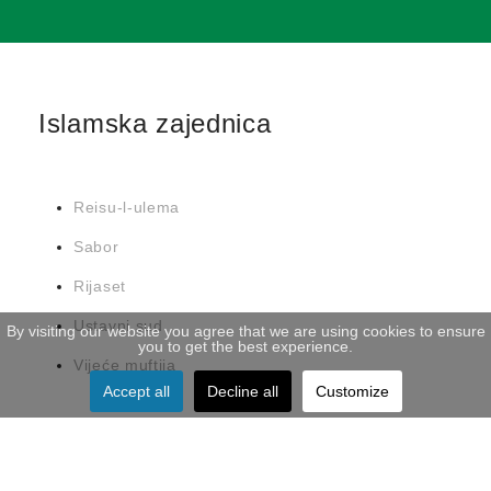
Islamska zajednica
Reisu-l-ulema
Sabor
Rijaset
Ustavni sud
By visiting our website you agree that we are using cookies to ensure
you to get the best experience.
Vijeće muftija
Accept all
Decline all
Customize
Linkovi