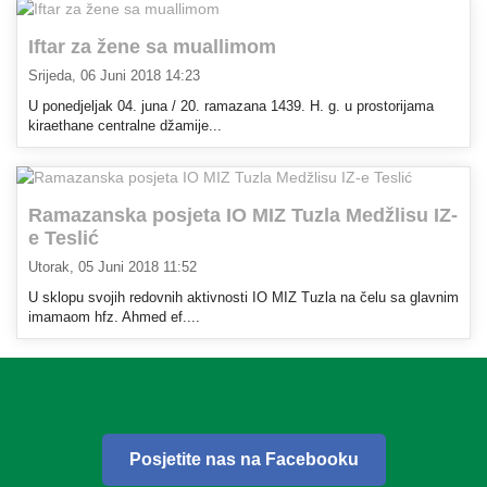
Iftar za žene sa muallimom
Srijeda, 06 Juni 2018 14:23
U ponedjeljak 04. juna / 20. ramazana 1439. H. g. u prostorijama
kiraethane centralne džamije...
Ramazanska posjeta IO MIZ Tuzla Medžlisu IZ-
e Teslić
Utorak, 05 Juni 2018 11:52
U sklopu svojih redovnih aktivnosti IO MIZ Tuzla na čelu sa glavnim
imamaom hfz. Ahmed ef....
Posjetite nas na Facebooku