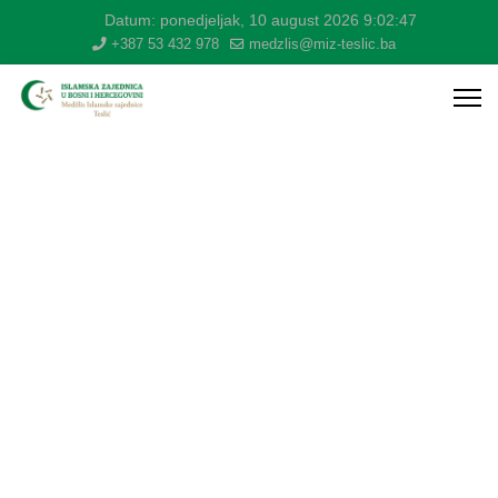
Datum:
ponedjeljak, 10 august 2026
9:02:48
+387 53 432 978
medzlis@miz-teslic.ba