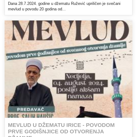
Dana 28.7.2024. godine u džematu Ružević upriličen je svečani
mevlud u povodu 20 godina od...
MEVLUD U DŽEMATU IRICE - POVODOM
PRVE GODIŠNJICE OD OTVORENJA