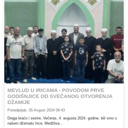
MEVLUD U IRICAMA - POVODOM PRVE
GODIŠNJICE OD SVEČANOG OTVORENJA
DŽAMIJE
Ponedjeljak, 05 Avgust 2024 09:43
Draga braćo i sestre, Večeras, 4. avgusta 2024. godine, bili smo u
našem džematu Irice, Medžlisa...