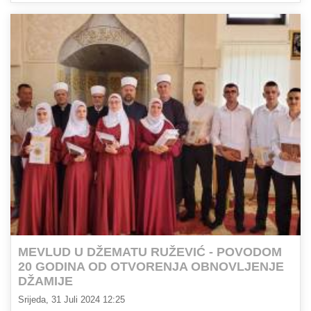
MEVLUD U DŽEMATU RUŽEVIĆ - POVODOM
20 GODINA OD OTVORENJA OBNOVLJENJE
DŽAMIJE
Srijeda, 31 Juli 2024 12:25