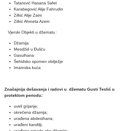
Tatarević Hasana Safet
Karabegović Alije Fahrudin
Zilkić Alije Zaim
Zilkić Ahmeta Azem
Vjerski Objekti u džematu :
Džamija
Mesdžid u Ðuliću
Gasulhana
Šehidsko spomen obilježje
Imamska kuća
Značajnija dešavanja i radovi u džematu Gusti Teslić u
proteklom periodu:
uveli grijanje;
okrečena džamija;
urađena abdesthana;
urađeni kandilji;
urađena ograda oko džamije;