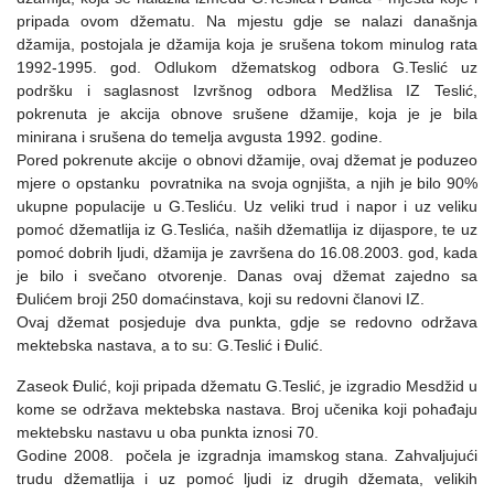
pripada ovom džematu. Na mjestu gdje se nalazi današnja
džamija, postojala je džamija koja je srušena tokom minulog rata
1992-1995. god. Odlukom džematskog odbora G.Teslić uz
podršku i saglasnost Izvršnog odbora Medžlisa IZ Teslić,
pokrenuta je akcija obnove srušene džamije, koja je je bila
minirana i srušena do temelja avgusta 1992. godine.
Pored pokrenute akcije o obnovi džamije, ovaj džemat je poduzeo
mjere o opstanku povratnika na svoja ognjišta, a njih je bilo 90%
ukupne populacije u G.Tesliću. Uz veliki trud i napor i uz veliku
pomoć džematlija iz G.Teslića, naših džematlija iz dijaspore, te uz
pomoć dobrih ljudi, džamija je završena do 16.08.2003. god, kada
je bilo i svečano otvorenje. Danas ovaj džemat zajedno sa
Ðulićem broji 250 domaćinstava, koji su redovni članovi IZ.
Ovaj džemat posjeduje dva punkta, gdje se redovno održava
mektebska nastava, a to su: G.Teslić i Ðulić.
Zaseok Ðulić, koji pripada džematu G.Teslić, je izgradio Mesdžid u
kome se održava mektebska nastava. Broj učenika koji pohađaju
mektebsku nastavu u oba punkta iznosi 70.
Godine 2008. počela
je
izgradnja imamskog stana. Zahvaljujući
trudu džematlija i uz pomoć ljudi iz drugih džemata, velikih