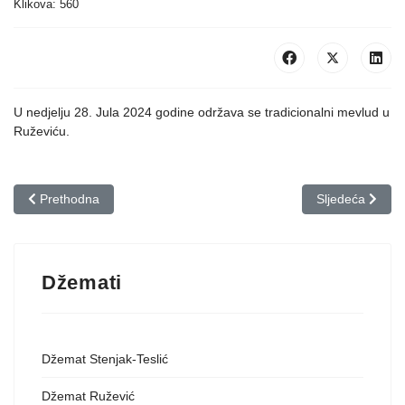
Klikova: 560
U nedjelju 28. Jula 2024 godine održava se tradicionalni mevlud u
Ruževiću.
Prethodni članak: Tradicionalni Mevlud Rajševa
Sljedeći članak
Prethodna
Sljedeća
Džemati
Džemat Stenjak-Teslić
Džemat Ružević