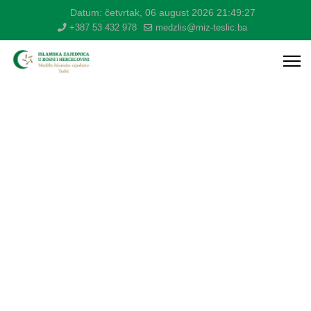
Datum:
četvrtak, 06 august 2026
21:49:27
+387 53 432 978
medzlis@miz-teslic.ba